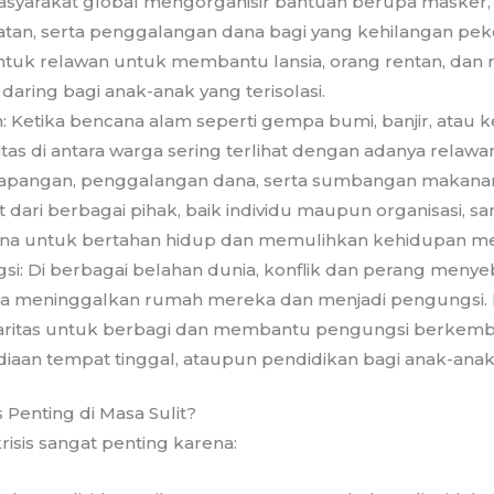
asyarakat global mengorganisir bantuan berupa masker,
tan, serta penggalangan dana bagi yang kehilangan pek
tuk relawan untuk membantu lansia, orang rentan, dan
daring bagi anak-anak yang terisolasi.
 Ketika bencana alam seperti gempa bumi, banjir, atau 
aritas di antara warga sering terlihat dengan adanya relaw
lapangan, penggalangan dana, serta sumbangan makanan
 dari berbagai pihak, baik individu maupun organisasi,
na untuk bertahan hidup dan memulihkan kehidupan me
gsi: Di berbagai belahan dunia, konflik dan perang meny
sa meninggalkan rumah mereka dan menjadi pengungsi. D
daritas untuk berbagi dan membantu pengungsi berkemba
diaan tempat tinggal, ataupun pendidikan bagi anak-ana
 Penting di Masa Sulit?
krisis sangat penting karena: