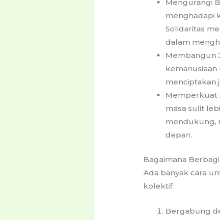
Mengurangi Be
menghadapi ke
Solidaritas m
dalam mengha
Membangun Jar
kemanusiaan k
menciptakan j
Memperkuat Re
masa sulit leb
mendukung, m
depan.
Bagaimana Berbagi 
Ada banyak cara un
kolektif:
Bergabung den