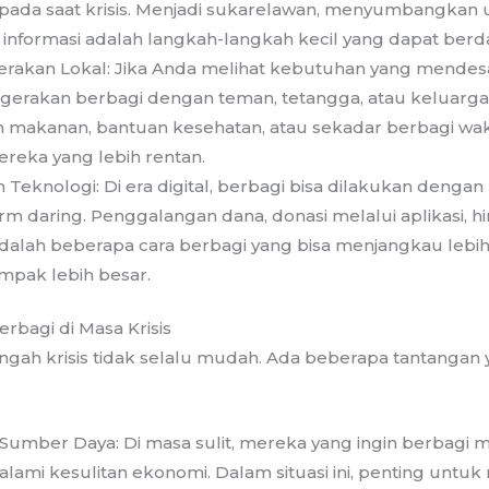
ada saat krisis. Menjadi sukarelawan, menyumbangkan 
nformasi adalah langkah-langkah kecil yang dapat ber
Gerakan Lokal: Jika Anda melihat kebutuhan yang mendes
asi gerakan berbagi dengan teman, tetangga, atau keluarga.
makanan, bantuan kesehatan, atau sekadar berbagi wa
eka yang lebih rentan.
eknologi: Di era digital, berbagi bisa dilakukan denga
orm daring. Penggalangan dana, donasi melalui aplikasi,
adalah beberapa cara berbagi yang bisa menjangkau lebi
ak lebih besar.
rbagi di Masa Krisis
engah krisis tidak selalu mudah. Ada beberapa tantangan
Sumber Daya: Di masa sulit, mereka yang ingin berbagi 
ami kesulitan ekonomi. Dalam situasi ini, penting unt