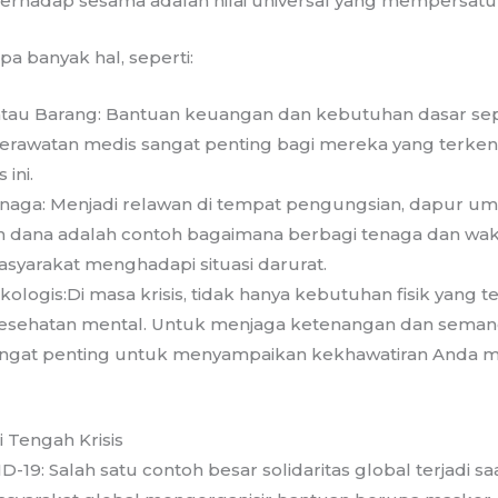
erhadap sesama adalah nilai universal yang mempersatu
a banyak hal, seperti:
atau Barang: Bantuan keuangan dan kebutuhan dasar sep
perawatan medis sangat penting bagi mereka yang terk
 ini.
naga: Menjadi relawan di tempat pengungsian, dapur u
 dana adalah contoh bagaimana berbagi tenaga dan wak
yarakat menghadapi situasi darurat.
ologis:Di masa krisis, tidak hanya kebutuhan fisik yang
esehatan mental. Untuk menjaga ketenangan dan sema
, sangat penting untuk menyampaikan kekhawatiran Anda 
i Tengah Krisis
-19: Salah satu contoh besar solidaritas global terjadi 