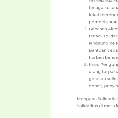
19 melanda.M
tenaga keseha
lokal memben
pembelajaran 
Bencana Alam:
terjadi, solid
langsung ke 
Bantuan cepat
korban benca
Krisis Pengun
orang terpak
gerakan soli
donasi, penye
Mengapa Solidaritas
Solidaritas di masa 