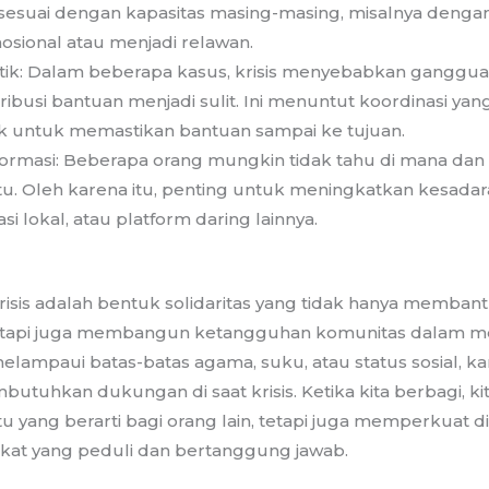
 sesuai dengan kapasitas masing-masing, misalnya deng
sional atau menjadi relawan.
tik: Dalam beberapa kasus, krisis menyebabkan gangguan
ibusi bantuan menjadi sulit. Ini menuntut koordinasi yang
k untuk memastikan bantuan sampai ke tujuan.
formasi: Beberapa orang mungkin tidak tahu di mana da
. Oleh karena itu, penting untuk meningkatkan kesadar
asi lokal, atau platform daring lainnya.
krisis adalah bentuk solidaritas yang tidak hanya memba
 tetapi juga membangun ketangguhan komunitas dalam 
ni melampaui batas-batas agama, suku, atau status sosial, 
utuhkan dukungan di saat krisis. Ketika kita berbagi, kit
yang berarti bagi orang lain, tetapi juga memperkuat dir
akat yang peduli dan bertanggung jawab.