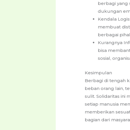
berbagi yang
dukungan emo
Kendala Logis
membuat distr
berbagai piha
Kurangnya In
bisa membantu
sosial, organis
Kesimpulan
Berbagi di tengah 
beban orang lain,
sulit. Solidaritas i
setiap manusia memb
memberikan sesuatu 
bagian dari masyar