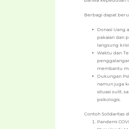
bahwa kepedulian t
Berbagi dapat berup
Donasi Uang 
pakaian dan 
langsung krisis
Waktu dan Te
penggalangan
membantu mas
Dukungan Psik
namun juga k
situasi sulit
psikologis.
Contoh Solidaritas d
Pandemi COVID