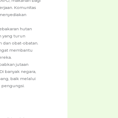
 APD, makanan bagi
erjaan. Komunitas
 menyediakan
kebakaran hutan
an yang turun
 dan obat-obatan.
 sangat membantu
reka.
ebabkan jutaan
i banyak negara,
ng, baik melalui
k pengungsi.