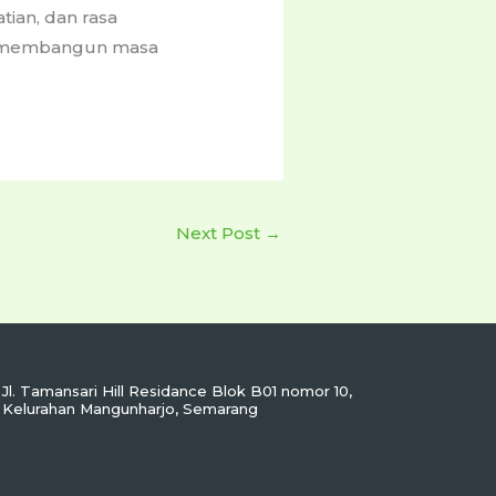
tian, dan rasa
an membangun masa
Next Post
→
Jl. Tamansari Hill Residance Blok B01 nomor 10,
Kelurahan Mangunharjo, Semarang