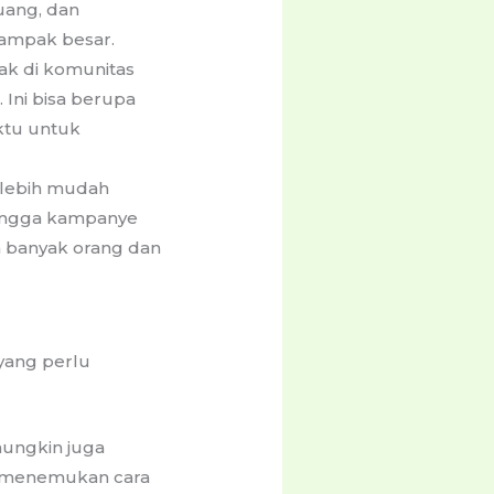
uang, dan
dampak besar.
ak di komunitas
 Ini bisa berupa
ktu untuk
n lebih mudah
 hingga kampanye
h banyak orang dan
 yang perlu
mungkin juga
uk menemukan cara