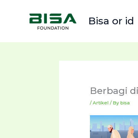
Skip
to
Bisa or id
content
Berbagi di
/
Artikel
/ By
bisa