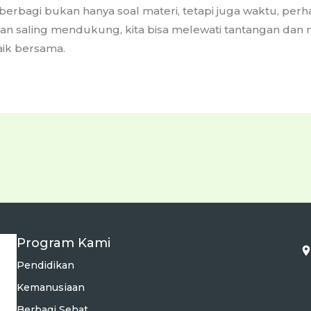
 berbagi bukan hanya soal materi, tetapi juga waktu, perha
an saling mendukung, kita bisa melewati tantangan d
aik bersama.
Program Kami
Pendidikan
Kemanusiaan
Berbagi Sehat