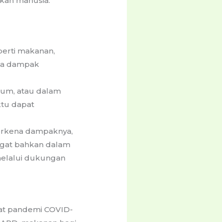
kan manusia.
erti makanan,
ena dampak
mum, atau dalam
tu dapat
 terkena dampaknya,
ngat bahkan dalam
melalui dukungan
saat pandemi COVID-