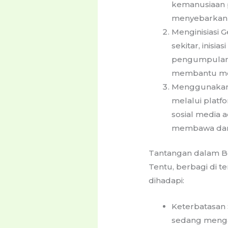
kemanusiaan p
menyebarkan i
Menginisiasi 
sekitar, inisi
pengumpulan 
membantu mer
Menggunakan T
melalui platf
sosial media 
membawa damp
Tantangan dalam Be
Tentu, berbagi di t
dihadapi:
Keterbatasan 
sedang mengal