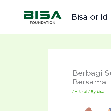
Skip
to
Bisa or id
content
Berbagi S
Bersama
/
Artikel
/ By
bisa