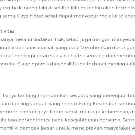
ang baik, orang lain di sekitar kita mungkin akan termoti
 sama. Gaya hidup sehat dapat menyebar melalui teladan
ivitas
hanya melalui tindakan fisik, tetapi juga dengan menyebark
dimulai dari suasana hati yang baik. Memberikan dorongan,
dapat meningkatkan suasana hati seseorang dan memb
reka. Sikap optimis dan positif juga terbukti meningkat
 hanya tentang memberikan sesuatu yang berwujud, teta
saan dan lingkungan yang mendukung kesehatan semua 
 memberi contoh gaya hidup sehat, menjaga kebersihan,
ita bisa berkontribusi pada kesejahteraan bersama. Berb
 memiliki dampak besar untuk menciptakan masyarakat y