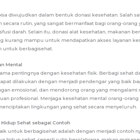
n
bisa diwujudkan dalam bentuk donasi kesehatan. Salah sa
secara rutin, yang sangat bermanfaat bagi orang-orang
si darah. Selain itu, donasi alat kesehatan, makanan ber
g kurang mampu untuk mendapatkan akses layanan kes
n untuk berbagisehat.
an Mental
ama pentingnya dengan kesehatan fisik. Berbagi sehat 
apat dilakukan dengan menjadi pendengar yang baik bagi
an emosional, dan mendorong orang yang mengalami 
an profesional. Menjaga kesehatan mental orang-orang di
 menciptakan lingkungan yang sehat secara menyeluruh.
Hidup Sehat sebagai Contoh
baik untuk berbagisehat adalah dengan menjadi contoh nya
aya hidup sehat, seperti rutin berolahraga, makan makanan