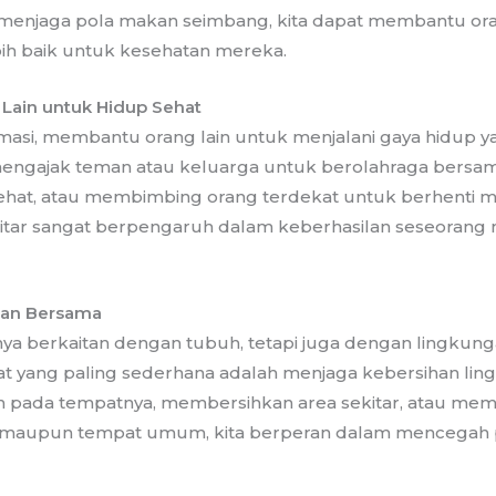
a menjaga pola makan seimbang, kita dapat membantu o
ih baik untuk kesehatan mereka.
ain untuk Hidup Sehat
rmasi, membantu orang lain untuk menjalani gaya hidup y
 mengajak teman atau keluarga untuk berolahraga bersa
ehat, atau membimbing orang terdekat untuk berhenti
kitar sangat berpengaruh dalam keberhasilan seseorang 
han Bersama
ya berkaitan dengan tubuh, tetapi juga dengan lingkunga
t yang paling sederhana adalah menjaga kebersihan li
ada tempatnya, membersihkan area sekitar, atau memas
h maupun tempat umum, kita berperan dalam mencegah