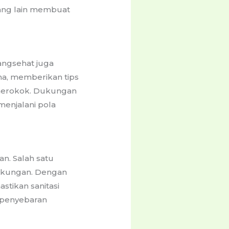
rang lain membuat
angsehat juga
ma, memberikan tips
 merokok. Dukungan
menjalani pola
n. Salah satu
ngkungan. Dengan
tikan sanitasi
 penyebaran