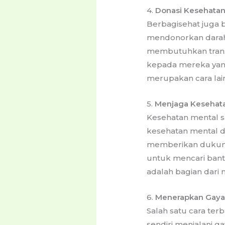
4.
Donasi Kesehata
Berbagisehat juga 
mendonorkan darah 
membutuhkan transfu
kepada mereka yan
merupakan cara lai
5.
Menjaga Kesehat
Kesehatan mental s
kesehatan mental d
memberikan dukung
untuk mencari bantu
adalah bagian dari
6.
Menerapkan Gaya 
Salah satu cara ter
sendiri menjalani g