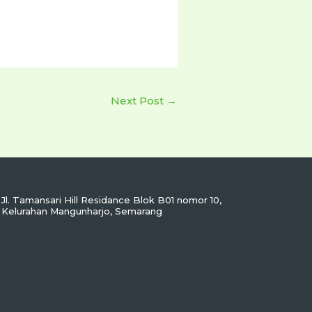
Next Post
→
Jl. Tamansari Hill Residance Blok B01 nomor 10,
Kelurahan Mangunharjo, Semarang