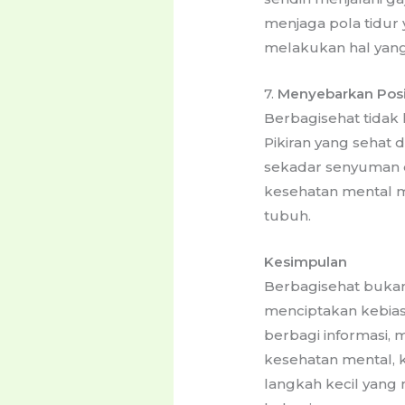
menjaga pola tidur y
melakukan hal yang
7.
Menyebarkan Posit
Berbagisehat tidak 
Pikiran yang sehat 
sekadar senyuman 
kesehatan mental me
tubuh.
Kesimpulan
Berbagisehat bukan
menciptakan kebia
berbagi informasi,
kesehatan mental, k
langkah kecil yang