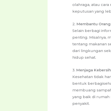
olahraga, atau car
keputusan yang leb
2.
Membantu Orang L
Selain berbagi info
penting. Misalnya,
tentang makanan s
dari lingkungan se
hidup sehat.
3.
Menjaga Kebersi
Kesehatan tidak han
bentuk berbagiseha
membuang sampah p
yang baik di ruma
penyakit.