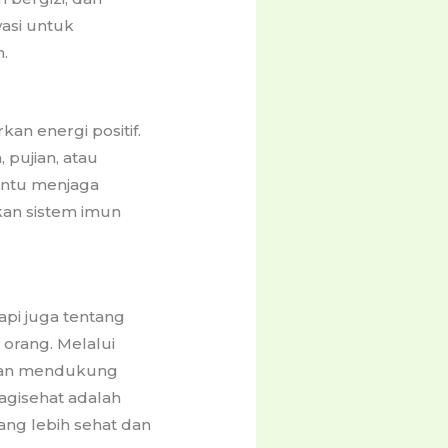
vasi untuk
.
an energi positif.
 pujian, atau
antu menjaga
kan sistem imun
pi juga tentang
orang. Melalui
 dan mendukung
agisehat adalah
ang lebih sehat dan