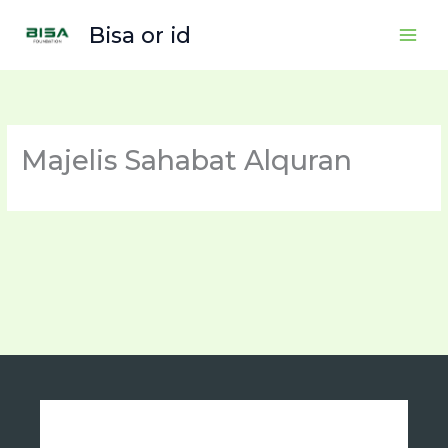
Skip
Bisa or id
to
content
Majelis Sahabat Alquran