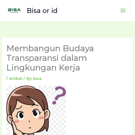
Skip
Bisa or id
to
content
Membangun Budaya
Transparansi dalam
Lingkungan Kerja
/
Artikel
/ By
bisa