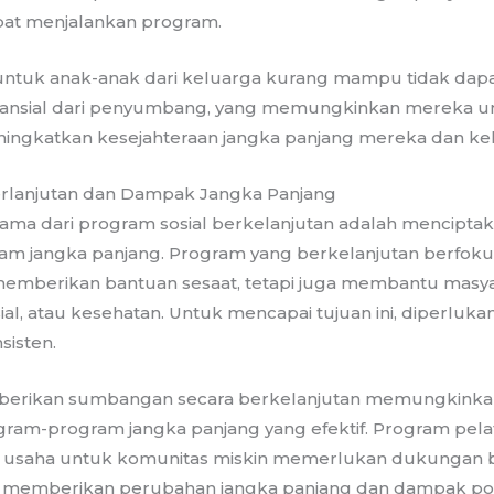
apat menjalankan program.
ntuk anak-anak dari keluarga kurang mampu tidak dapa
nansial dari penyumbang, yang memungkinkan mereka u
ingkatkan kesejahteraan jangka panjang mereka dan ke
rlanjutan dan Dampak Jangka Panjang
utama dari program sosial berkelanjutan adalah mencipt
lam jangka panjang. Program yang berkelanjutan berfok
memberikan bantuan sesaat, tetapi juga membantu masya
ial, atau kesehatan. Untuk mencapai tujuan ini, diperlu
isten.
erikan sumbangan secara berkelanjutan memungkinkan
am-program jangka panjang yang efektif. Program pela
 usaha untuk komunitas miskin memerlukan dukungan b
 memberikan perubahan jangka panjang dan dampak posi