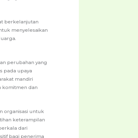
t berkelanjutan
ntuk menyelesaikan
luarga.
akan perubahan yang
us pada upaya
rakat mandiri
kan komitmen dan
 organisasi untuk
tihan keterampilan
erkala dari
tif bagi penerima