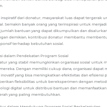
n.
a inspiratif dari donatur, masyarakat luas dapat tergerak u
ial. Semakin banyak orang yang terinspirasi untuk menja
 jumlah bantuan yang dapat dikumpulkan dan disalurka
an demikian, kontribusi donatur membantu membentu
sponsif terhadap kebutuhan sosial.
si dalam Pendekatan Program Sosial
tur yang stabil memungkinkan organisasi sosial untuk m
mereka. Dengan memiliki cukup dana, organisasi dapa
 inovatif yang bisa meningkatkan efektivitas dan efisiens
kan fleksibilitas untuk bereksperimen dengan metode
ogi digital untuk distribusi bantuan dan memanfaatkan
aerah yang paling membutuhkan.
natur dalam Mendukung Program Sosial Berkelanjutan