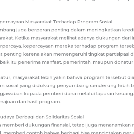
percayaan Masyarakat Terhadap Program Sosial
bang juga berperan penting dalam meningkatkan kredib
arakat. Ketika masyarakat melihat adanya dukungan dari i
rpercaya, kepercayaan mereka terhadap program terse
ngat penting karena akan memengaruhi tingkat partisipasi
baik itu penerima manfaat, pemerintah, maupun donatur 
tur, masyarakat lebih yakin bahwa program tersebut dia
m sosial yang didukung penyumbang cenderung lebih t
gjawaban kepada pemberi dana melalui laporan keuang
majuan dan hasil program.
aya Berbagi dan Solidaritas Sosial
a memberi dukungan finansial, tetapi juga menanamkan n
sial, memberi contoh bahwa berbagi bisa menciptakan p