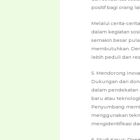
positif bagi orang lai
Melalui cerita-cerit
dalam kegiatan sos
semakin besar pula
membutuhkan. Deng
lebih peduli dan re
5. Mendorong Inova
Dukungan dari dona
dalam pendekatan 
baru atau teknologi
Penyumbang memberi
menggunakan teknol
mengidentifikasi d
6. Studi Kasus: Do