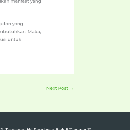
kan manfaat yang
jutan yang
mbutuhkan. Maka,
lusi untuk
Next Post
→
Jl. Tamansari Hill Residance Blok B01 nomor 10,