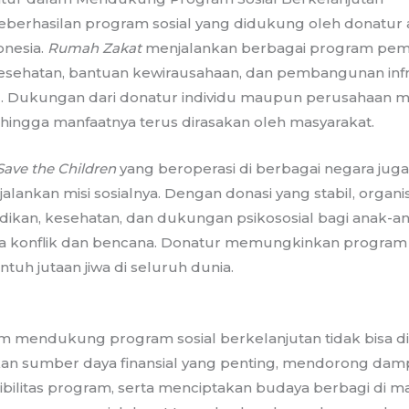
eberhasilan program sosial yang didukung oleh donatur ad
onesia.
Rumah Zakat
menjalankan berbagai program pemb
kesehatan, bantuan kewirausahaan, dan pembangunan infr
il. Dukungan dari donatur individu maupun perusahaan
sehingga manfaatnya terus dirasakan oleh masyarakat.
Save the Children
yang beroperasi di berbagai negara ju
lankan misi sosialnya. Dengan donasi yang stabil, organi
ikan, kesehatan, dan dukungan psikososial bagi anak-an
a konflik dan bencana. Donatur memungkinkan program se
tuh jutaan jiwa di seluruh dunia.
m mendukung program sosial berkelanjutan tidak bisa 
n sumber daya finansial yang penting, mendorong damp
bilitas program, serta menciptakan budaya berbagi di m