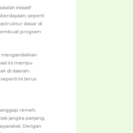
alah inisiatif
erdayaan, seperti
astruktur dasar di
 membuat program
ga mengandalkan
sasi ini mampu
ak di daerah-
perti ini terus
dianggap remeh.
ak jangka panjang,
asyarakat. Dengan