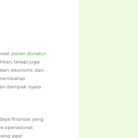
sial,
peran donatur
kan, tetapi juga
atan, ekonomi, dan
i membahas
an dampak nyata
aya finansial yang
a operasional,
bang agar