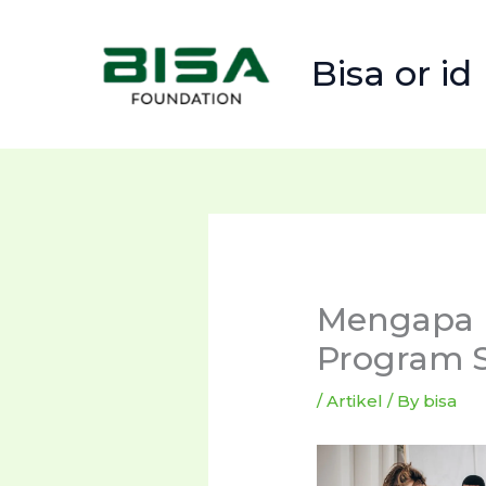
Skip
to
Bisa or id
content
Mengapa 
Program S
/
Artikel
/ By
bisa