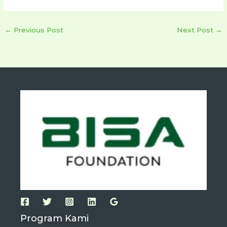
←
Previous Post
Next Post
→
Program Kami