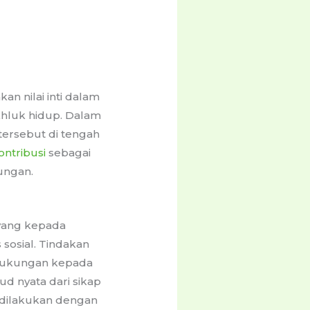
an nilai inti dalam
hluk hidup. Dalam
 tersebut di tengah
ontribusi
sebagai
kungan.
ayang kepada
sosial. Tindakan
dukungan kepada
d nyata dari sikap
t dilakukan dengan