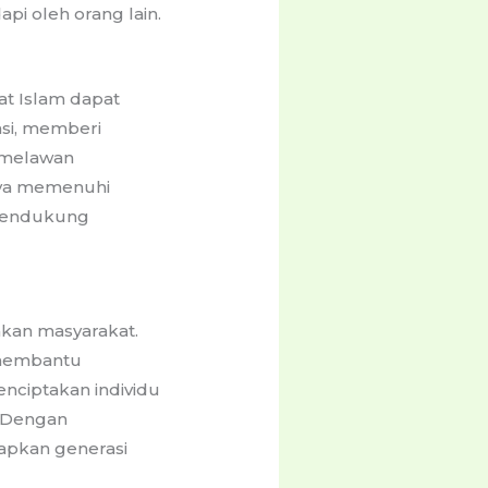
i oleh orang lain.
t Islam dapat
asi, memberi
 melawan
hanya memenuhi
mendukung
kan masyarakat.
 membantu
nciptakan individu
. Dengan
apkan generasi