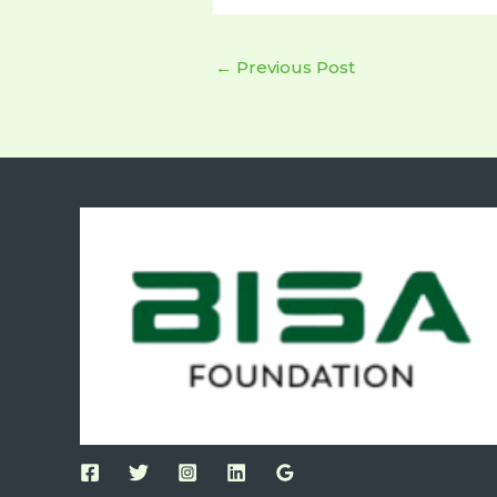
←
Previous Post