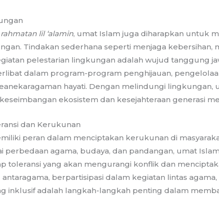
kungan
i
rahmatan lil ‘alamin
, umat Islam juga diharapkan untuk 
ungan. Tindakan sederhana seperti menjaga kebersihan, 
atan pelestarian lingkungan adalah wujud tanggung ja
erlibat dalam program-program penghijauan, pengelola
keanekaragaman hayati. Dengan melindungi lingkungan, 
 keseimbangan ekosistem dan kesejahteraan generasi m
ransi dan Kerukunan
miliki peran dalam menciptakan kerukunan di masyarak
 perbedaan agama, budaya, dan pandangan, umat Islam
toleransi yang akan mengurangi konflik dan menciptak
ntaragama, berpartisipasi dalam kegiatan lintas agama,
ng inklusif adalah langkah-langkah penting dalam mem