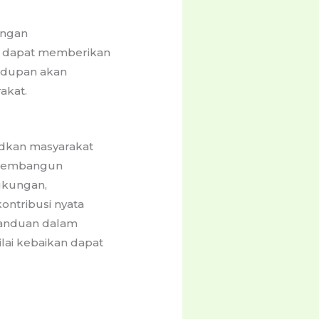
engan
slam dapat memberikan
hidupan akan
akat.
dkan masyarakat
, membangun
gkungan,
ontribusi nyata
panduan dalam
ilai kebaikan dapat