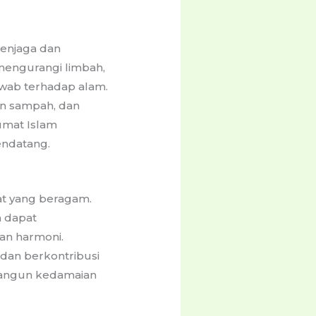
menjaga dan
mengurangi limbah,
wab terhadap alam.
an sampah, dan
umat Islam
endatang.
at yang beragam.
 dapat
an harmoni.
 dan berkontribusi
bangun kedamaian