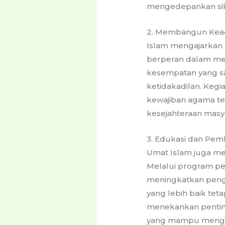
mengedepankan sika
2. Membangun Keadi
Islam mengajarkan 
berperan dalam men
kesempatan yang sa
ketidakadilan. Kegia
kewajiban agama 
kesejahteraan masya
3. Edukasi dan Pe
Umat Islam juga m
Melalui program pe
meningkatkan penge
yang lebih baik tet
menekankan pentin
yang mampu mengh