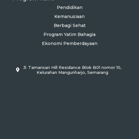
Pendidikan
Kemanusiaan
Berbagi Sehat
Program Yatim Bahagia
Ekonomi Pemberdayaan
Jl. Tamansari Hill Residance Blok B01 nomor 10,
Kelurahan Mangunharjo, Semarang