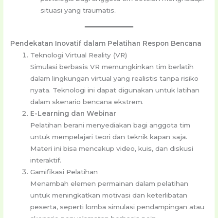
situasi yang traumatis.
Pendekatan Inovatif dalam Pelatihan Respon Bencana
Teknologi Virtual Reality (VR)
Simulasi berbasis VR memungkinkan tim berlatih
dalam lingkungan virtual yang realistis tanpa risiko
nyata. Teknologi ini dapat digunakan untuk latihan
dalam skenario bencana ekstrem.
E-Learning dan Webinar
Pelatihan berani menyediakan bagi anggota tim
untuk mempelajari teori dan teknik kapan saja.
Materi ini bisa mencakup video, kuis, dan diskusi
interaktif.
Gamifikasi Pelatihan
Menambah elemen permainan dalam pelatihan
untuk meningkatkan motivasi dan keterlibatan
peserta, seperti lomba simulasi pendampingan atau