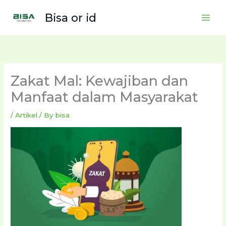
Skip
Bisa or id
to
content
Zakat Mal: Kewajiban dan
Manfaat dalam Masyarakat
/
Artikel
/ By
bisa