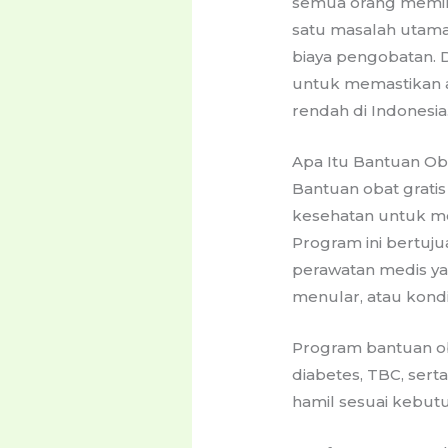
semua orang memil
satu masalah utama
biaya pengobatan. D
untuk memastikan a
rendah di Indonesia
Apa Itu Bantuan Oba
Bantuan obat grati
kesehatan untuk me
Program ini bert
perawatan medis ya
menular, atau kond
Program bantuan ob
diabetes, TBC, ser
hamil sesuai kebut