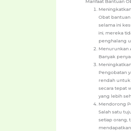
Manfaat Bantuan Ob
Meningkatkan
Obat bantuan
selama ini k
ini, mereka t
penghalang u
Menurunkan A
Banyak penyak
Meningkatkan
Pengobatan y
rendah untuk
secara tepat 
yang lebih seh
Mendorong P
Salah satu tu
setiap orang
mendapatkan 