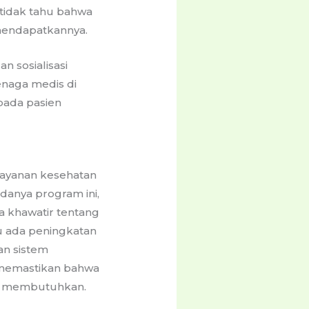
tidak tahu bahwa
mendapatkannya.
n sosialisasi
enaga medis di
pada pasien
layanan kesehatan
danya program ini,
 khawatir tentang
lu ada peningkatan
an sistem
k memastikan bahwa
ng membutuhkan.