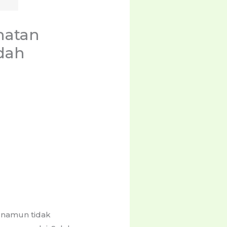
hatan
dah
, namun tidak