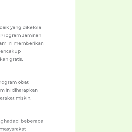
baik yang dikelola
h Program Jaminan
ram ini memberikan
mencakup
an gratis,
program obat
m ini diharapkan
rakat miskin.
nghadapi beberapa
 masyarakat