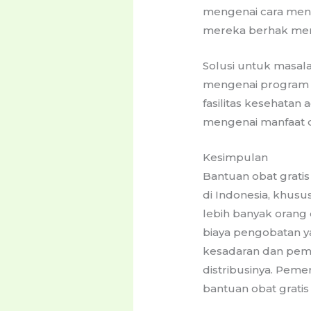
mengenai cara meng
mereka berhak men
Solusi untuk masala
mengenai program ba
fasilitas kesehata
mengenai manfaat d
Kesimpulan
Bantuan obat grati
di Indonesia, khus
lebih banyak orang
biaya pengobatan ya
kesadaran dan pema
distribusinya. Pem
bantuan obat grati