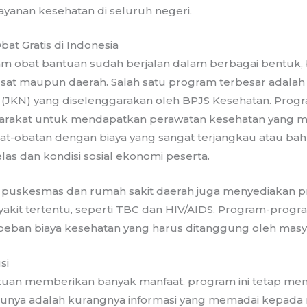
ayanan kesehatan di seluruh negeri.
at Gratis di Indonesia
am obat bantuan sudah berjalan dalam berbagai bentuk, 
sat maupun daerah. Salah satu program terbesar adala
 (JKN) yang diselenggarakan oleh BPJS Kesehatan. Prog
arakat untuk mendapatkan perawatan kesehatan yang 
t-obatan dengan biaya yang sangat terjangkau atau bahk
as dan kondisi sosial ekonomi peserta.
pa puskesmas dan rumah sakit daerah juga menyediakan 
akit tertentu, seperti TBC dan HIV/AIDS. Program-progra
eban biaya kesehatan yang harus ditanggung oleh masya
si
tuan memberikan banyak manfaat, program ini tetap me
atunya adalah kurangnya informasi yang memadai kepada