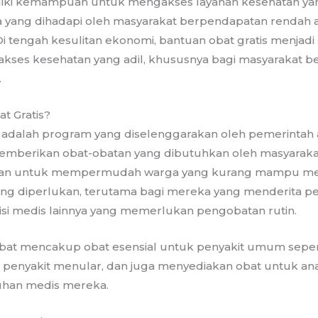
iki kemampuan untuk mengakses layanan kesehatan ya
 yang dihadapi oleh masyarakat berpendapatan rendah a
i tengah kesulitan ekonomi, bantuan obat gratis menjadi 
kses kesehatan yang adil, khususnya bagi masyarakat 
.
t Gratis?
s adalah program yang diselenggarakan oleh pemerintah
mberikan obat-obatan yang dibutuhkan oleh masyarakat
ujuan untuk mempermudah warga yang kurang mampu m
ng diperlukan, terutama bagi mereka yang menderita pen
isi medis lainnya yang memerlukan pengobatan rutin.
at mencakup obat esensial untuk penyakit umum seperti
ta penyakit menular, dan juga menyediakan obat untuk an
uhan medis mereka.