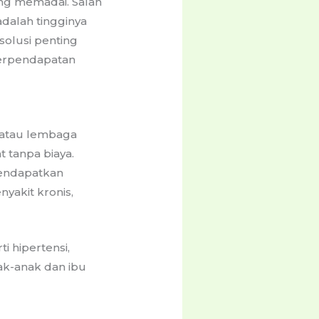
ng memadai. Salah
dalah tingginya
solusi penting
berpendapatan
 atau lembaga
 tanpa biaya.
endapatkan
yakit kronis,
 hipertensi,
ak-anak dan ibu