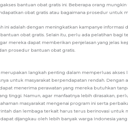
akses bantuan obat gratis ini. Beberapa orang mungkin 
dapatkan obat gratis atau bagaimana prosedur untuk 
h ini adalah dengan meningkatkan kampanye informasi da
ntuan obat gratis. Selain itu, perlu ada pelatihan bagi t
n agar mereka dapat memberikan penjelasan yang jelas ke
an prosedur bantuan obat gratis.
s merupakan langkah penting dalam memperluas akses 
usnya untuk masyarakat berpendapatan rendah. Dengan a
 dapat menerima perawatan yang mereka butuhkan tanpa
ng tinggi. Namun, agar manfaatnya lebih dirasakan, per
haman masyarakat mengenai program ini serta perbaik
erintah dan lembaga terkait harus terus berinovasi untu
s dapat dijangkau oleh lebih banyak warga Indonesia ya