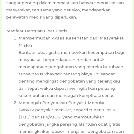
sangat penting dalam memastikan bahwa semua lapisan
masyarakat, terutama yang berisiko, mendapatkan
perawatan medis yang diperlukan.
Manfaat Bantuan Obat Gratis
Mempermudah Akses Kesehatan bagi Masyarakat
Miskin
Bantuan obat gratis memberikan kesempatan bagi
masyarakat berpendapatan rendah untuk
mendapatkan pengobatan yang mereka butuhkan
tanpa harus khawatir tentang biaya. Ini sangat
penting mengingat pengobatan yang terjangkau
dan tepat waktu dapat meningkatkan peluang
kesembuhan dan mencegah komplikasi serius.
Mencegah Penyebaran Penyakit Menular
Banyak penyakit menular, seperti tuberkulosis
(TBC) dan HIV/AIDS, yang membutuhkan
pengobatan jangka panjang. Bantuan obat gratis
memungkinkan pasien menjalani pengobatan rutin