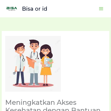
Skip
Bisa or id
to
content
Meningkatkan Akses
Kesehatan dengan Bantuan