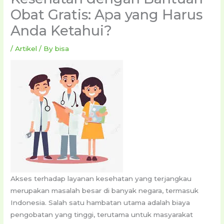
Obat Gratis: Apa yang Harus
Anda Ketahui?
/
Artikel
/ By
bisa
Akses terhadap layanan kesehatan yang terjangkau
merupakan masalah besar di banyak negara, termasuk
Indonesia. Salah satu hambatan utama adalah biaya
pengobatan yang tinggi, terutama untuk masyarakat