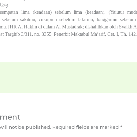
وَحَيَا
sempatan lima (keadaan) sebelum lima (keadaan). (Yaiutu) mu
 sebelum sakitmu, cukupmu sebelum fakirmu, longgarmu sebelum
mu. [HR Al Hakim di dalam Al Mustadrak; dishahihkan oleh Syaikh Al
at Targhib 3/311, no. 3355, Penerbit Maktabul Ma’arif, Cet. I, Th. 14
mment
will not be published.
Required fields are marked
*