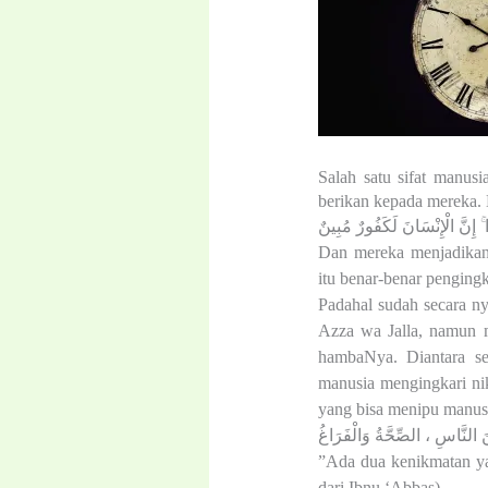
Salah satu sifat manus
berikan kepada mereka. 
ۚ إِنَّ الْإِنْسَانَ لَكَفُورٌ مُبِينٌ
Dan mereka menjadikan
itu benar-benar penging
Padahal sudah secara n
Azza wa Jalla, namun m
hambaNya. Diantara s
manusia mengingkari ni
yang bisa menipu manusi
َ النَّاسِ ، الصِّحَّةُ وَالْفَرَاغُ
”Ada dua kenikmatan ya
dari Ibnu ‘Abbas)