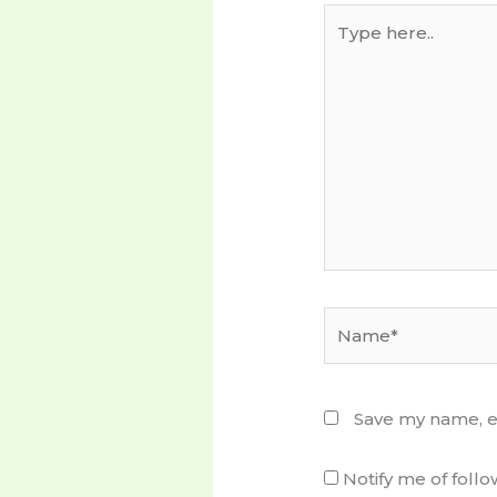
Type
here..
Name*
Save my name, em
Notify me of fol