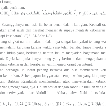
u Luang
ajalla berfirman:
سَٰنَ لَفِي خُسۡرٍ ٢
إِلَّا ٱلَّذِينَ ءَامَنُواْ وَعَمِلُواْ ٱلصَّٰلِحَٰتِ وَتَوَاصَوۡاْ بِٱلۡح
 Sesungguhnya manusia itu benar-benar dalam kerugian. Kecuali or
akan amal saleh dan nasehat menasehati supaya mentaati kebenaran
api kesabaran”. (QS. Al-Ashr:1-3)
emang singkat namun makna didalamnya sangat kuat yakni tentang w
mengalami kerugian karena waktu yang telah berlalu. Tanpa mereka s
jatah hidup yang berkurang namun belum menyadari bagaimana me
but. Dijelaskan pula hanya orang yang beriman dan mengerjakan am
alam kebenaran dan kesabaran yang menjadi orang beruntung.
ah berharga, ia ibarat pedang bermata dua bisa memberikan ke
 keburukan. Seberapapun longgar atau sempit waktu yang kita puny
kan. Bahkan Rasulullah menganjurkan ntuk menyegerakan kebaik
a yang menghalanginya. Hal ini sesuai dengan sabda Rasulullah yang b
im meriwayatkan dari Abdullah bin Abbas, bahwa Nabi n bersabda m
, شَبَابَكَ قَبْلَ هَرَمِكَ , وَصِحَّتِكَ قَبْلَ سَقْمِكَ , وَغِنَاكَ قَبْلَ فَقْرِكَ , وَفَرَاغَ