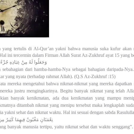
ia yang tertulis di Al-Qur’an yakni bahwa manusia suka kufur akan 
Hal ini tercermin dalam Firman Allah Surat Az-Zukhruf ayat 15 yang b
وَجَعَلُوا لَهُ مِنْ عِبَادِهِ جُزْءًا 
 sebahagian dari hamba-hamba-Nya sebagai bahagian daripada-Nya
kar yang nyata (terhadap rahmat Allah). (Q.S Az-Zukhruf :15)
yata mereka mengetahui bahwa nikmat-nikmat yang mereka dapatkan s
ereka justru mengingkarinya. Begitu banyak nikmat yang telah Alla
ekian banyak kenikmatan, ada dua kenikmatan yang mampu menipu
kmatnya ditambah nikmat yang menipu tersebut maka lengkaplah sud
a yakni sehat dan nikmat waktu. Hal ini sesuai dengan sabda Rasulull
نِعْمَتَانِ مَغْبُونٌ فِيهِمَا كَثِيرٌ مِن
ng banyak manusia tertipu, yaitu nikmat sehat dan waktu senggang”.