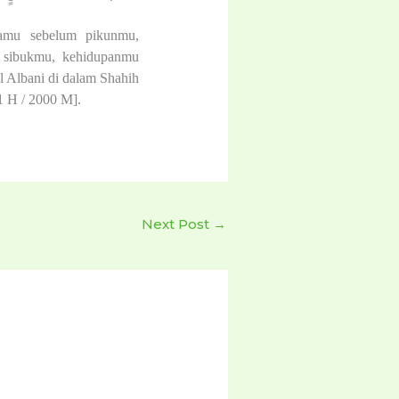
damu sebelum pikunmu,
 sibukmu, kehidupanmu
 Albani di dalam Shahih
21 H / 2000 M].
Next Post
→