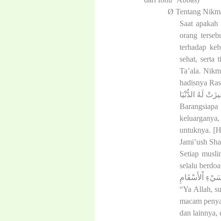
Ø
Tentang Nikma
Saat apakah 
orang terseb
terhadap keb
sehat, serta
Ta’ala. Nikm
hadisnya Ras
َتْ لَهُ الدُّنْيَا
Barangsiap
keluarganya,
untuknya. [H
Jami’ush Sha
Setiap musl
selalu berdoa
 سَيْءِ اْلأَسْقَامِ
“Ya Allah, s
macam penyak
dan lainnya,