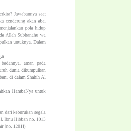
erkira? Jawabannya saat
eka cenderung akan abai
 menjalankan pola hidup
pada Allah Subhanahu wa
umpulkan untuknya. Dalam
مَنْ
 badannya, aman pada
luruh dunia dikumpulkan
lbani di dalam Shahih Al
ntahkan HambaNya untuk
dan dari keburukan segala
], Ibnu Hibban no. 1013
ir [no. 1281]).