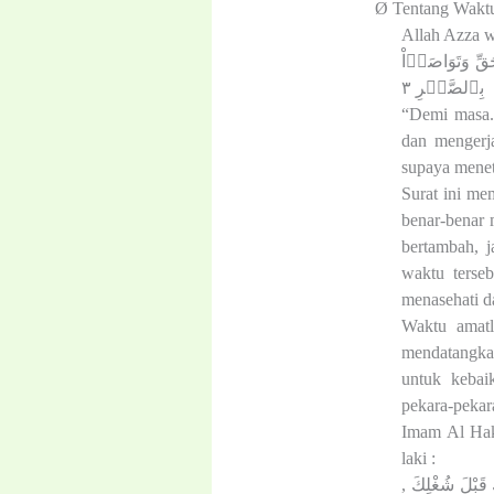
Ø
Tentang Wakt
Allah Azza w
َقِّ وَتَوَاصَوۡاْ
بِٱلصَّبۡرِ ٣
“Demi masa.
dan mengerj
supaya menet
Surat ini m
benar-benar 
bertambah, 
waktu terse
menasehati d
Waktu amatl
mendatangkan
untuk kebai
pekara-pekar
Imam Al Hak
laki :
كَ قَبْلَ شُغْلِكَ