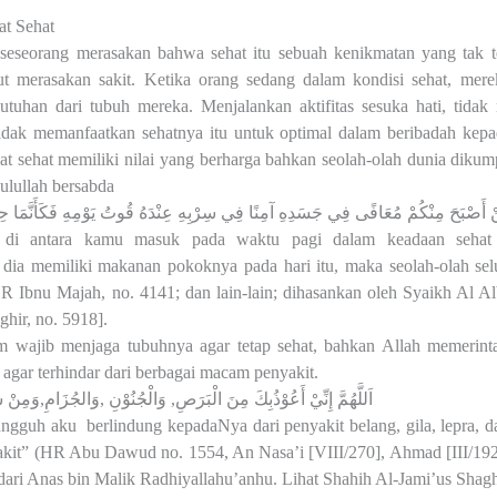
t Sehat
seseorang merasakan bahwa sehat itu sebuah kenikmatan yang tak t
ut merasakan sakit. Ketika orang sedang dalam kondisi sehat, mer
utuhan dari tubuh mereka. Menjalankan aktifitas sesuka hati, tidak
 tidak memanfaatkan sehatnya itu untuk optimal dalam beribadah ke
at sehat memiliki nilai yang berharga bahkan seolah-olah dunia dik
ulullah bersabda
 أَصْبَحَ مِنْكُمْ مُعَافًى فِي جَسَدِهِ آمِنًا فِي سِرْبِهِ عِنْدَهُ قُوتُ يَوْمِهِ فَكَأَنَّمَا حِيز
a di antara kamu masuk pada waktu pagi dalam keadaan sehat
 dia memiliki makanan pokoknya pada hari itu, maka seolah-olah se
R Ibnu Majah, no. 4141; dan lain-lain; dihasankan oleh Syaikh Al A
ghir, no. 5918].
im wajib menjaga tubuhnya agar tetap sehat, bahkan Allah memeri
 agar terhindar dari berbagai macam penyakit.
اَللَّهُمَّ إِنِّيْ أَعُوْذُبِكَ مِنَ الْبَرَصِ, وَالْجُنُوْنِ ,وَالجُزَامِ,وَمِنْ
ungguh aku
berlindung kepadaNya dari penyakit belang, gila, lepra, 
it” (HR Abu Dawud no. 1554, An Nasa’i [VIII/270], Ahmad [III/192
 dari Anas bin Malik Radhiyallahu’anhu. Lihat Shahih Al-Jami’us Shagh