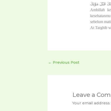
تَكَ قَبْلَ مَوْتِكَ
Ambillah ke
kesehatanmu
sebelum mati
At Targhib w
←
Previous Post
Leave a Co
Your email address 