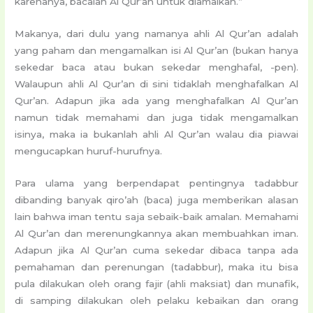
karenanya, bacalah Al Qur’an untuk diamalkan.”
Makanya, dari dulu yang namanya ahli Al Qur’an adalah
yang paham dan mengamalkan isi Al Qur’an (bukan hanya
sekedar baca atau bukan sekedar menghafal, -pen).
Walaupun ahli Al Qur’an di sini tidaklah menghafalkan Al
Qur’an. Adapun jika ada yang menghafalkan Al Qur’an
namun tidak memahami dan juga tidak mengamalkan
isinya, maka ia bukanlah ahli Al Qur’an walau dia piawai
mengucapkan huruf-hurufnya.
Para ulama yang berpendapat pentingnya tadabbur
dibanding banyak qiro’ah (baca) juga memberikan alasan
lain bahwa iman tentu saja sebaik-baik amalan. Memahami
Al Qur’an dan merenungkannya akan membuahkan iman.
Adapun jika Al Qur’an cuma sekedar dibaca tanpa ada
pemahaman dan perenungan (tadabbur), maka itu bisa
pula dilakukan oleh orang fajir (ahli maksiat) dan munafik,
di samping dilakukan oleh pelaku kebaikan dan orang