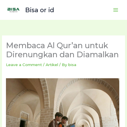
Skip
Bisa or id
to
content
Membaca Al Qur’an untuk
Direnungkan dan Diamalkan
Leave a Comment
/
Artikel
/ By
bisa