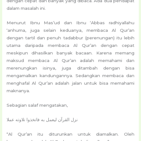
dengan cepat dan banyak yang dibaca. Ada dua pendapat
dalam masalah ini.
Menurut Ibnu Mas’ud dan Ibnu ‘Abbas radhiyallahu
‘anhuma, juga selain keduanya, membaca Al Qur’an
dengan tartil dan penuh tadabbur (perenungan) itu lebih
utama daripada membaca Al Qur’an dengan cepat
meskipun dihasilkan banyak bacaan. Karena memang
maksud membaca Al Qur’an adalah memahami dan
merenungkan isinya, juga ditambah dengan bisa
mengamalkan kandungannya. Sedangkan membaca dan
menghafal Al Qur’an adalah jalan untuk bisa memahami
maknanya.
Sebagian salaf mengatakan,
نزل القرآن ليعمل به فاتخذوا تلاوته عملا
“Al Qur’an itu diturunkan untuk diamalkan. Oleh