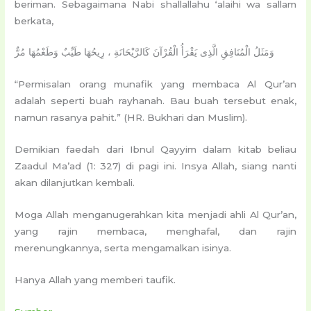
beriman. Sebagaimana Nabi shallallahu ‘alaihi wa sallam
berkata,
وَمَثَلُ الْمُنَافِقِ الَّذِى يَقْرَأُ الْقُرْآنَ كَالرَّيْحَانَةِ ، رِيحُهَا طَيِّبٌ وَطَعْمُهَا مُرٌّ
“Permisalan orang munafik yang membaca Al Qur’an
adalah seperti buah rayhanah. Bau buah tersebut enak,
namun rasanya pahit.” (HR. Bukhari dan Muslim).
Demikian faedah dari Ibnul Qayyim dalam kitab beliau
Zaadul Ma’ad (1: 327) di pagi ini. Insya Allah, siang nanti
akan dilanjutkan kembali.
Moga Allah menganugerahkan kita menjadi ahli Al Qur’an,
yang rajin membaca, menghafal, dan rajin
merenungkannya, serta mengamalkan isinya.
Hanya Allah yang memberi taufik.