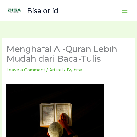
Skip
Bisa or id
to
content
Menghafal Al-Quran Lebih
Mudah dari Baca-Tulis
Leave a Comment
/
Artikel
/ By
bisa