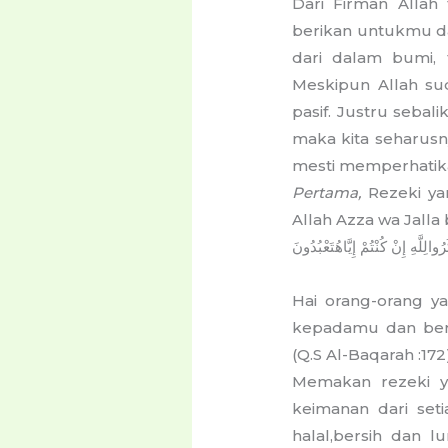
Dari Firman Allah
berikan untukmu da
dari dalam bumi, 
Meskipun Allah su
pasif. Justru sebal
maka kita seharus
mesti memperhatika
Pertama,
Rezeki ya
Allah Azza wa Jalla
رُوا
لِلَّهِ
إِنْ
كُنْتُمْ
إِيَّاهُ
تَعْبُدُونَ
Hai orang-orang ya
kepadamu dan bers
(Q.S Al-Baqarah :172)
Memakan rezeki y
keimanan dari seti
halal,bersih dan 