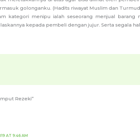
ermasuk golonganku. (Hadits riwayat Muslim dan Turmud
m kategori menipu ialah seseorang menjual barang mi
jelaskannya kepada pembeli dengan jujur. Serta segala h
emput Rezeki”
019 AT 9:46 AM