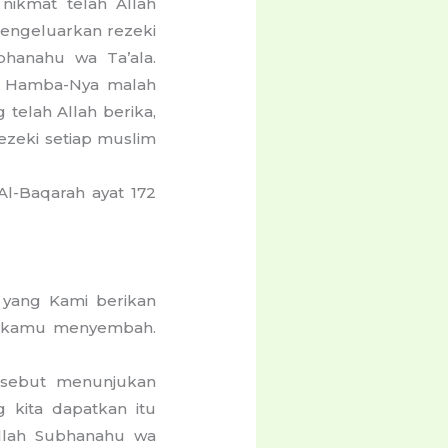
nikmat telah Allah
mengeluarkan rezeki
bhanahu wa Ta’ala.
ai Hamba-Nya malah
 telah Allah berika,
zeki setiap muslim
Al-Baqarah ayat 172
k yang Kami berikan
ya kamu menyembah.
rsebut menunjukan
g kita dapatkan itu
Allah Subhanahu wa