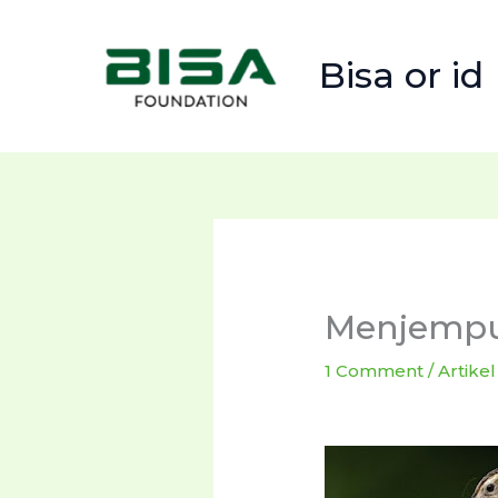
Skip
to
Bisa or id
content
Menjempu
1 Comment
/
Artikel