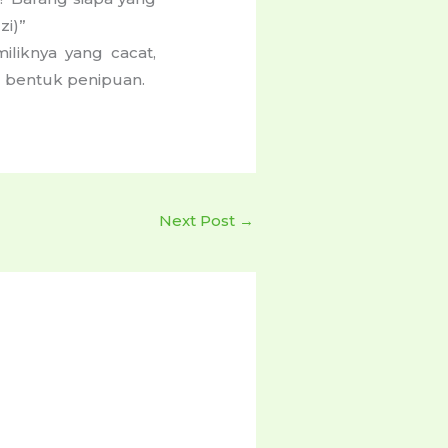
zi)”
liknya yang cacat,
al bentuk penipuan.
Next Post
→