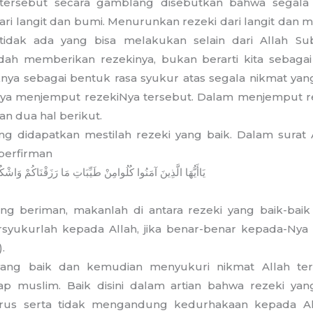
 tersebut secara gamblang disebutkan bahwa segala 
ri langit dan bumi. Menurunkan rezeki dari langit dan 
tidak ada yang bisa melakukan selain dari Allah Su
dah memberikan rezekinya, bukan berarti kita sebag
iknya sebagai bentuk rasa syukur atas segala nikmat yang
nya menjemput rezekiNya tersebut. Dalam menjemput re
n dua hal berikut.
ng didapatkan mestilah rezeki yang baik. Dalam surat 
 berfirman
يَا
أَيُّهَا
الَّذِينَ
آمَنُوا
كُلُوا
مِنْ
طَيِّبَاتِ
مَا
رَزَقْنَاكُمْ
وَاشْكُ
ng beriman, makanlah di antara rezeki yang baik-bai
yukurlah kepada Allah, jika benar-benar kepada-N
.
ang baik dan kemudian menyukuri nikmat Allah te
ap muslim. Baik disini dalam artian bahwa rezeki yan
lurus serta tidak mengandung kedurhakaan kepada 