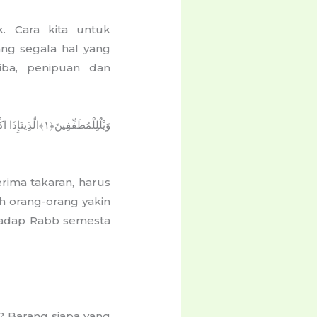
k. Cara kita untuk
ng segala hal yang
iba, penipuan dan
وَيْلٌ
لِلْمُطَفِّفِينَ﴿١﴾الَّذِينَ
إِذَا
اكْ
rima takaran, harus
h orang-orang yakin
ghadap Rabb semesta
? Barang siapa yang