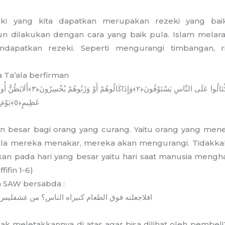
eki yang kita dapatkan merupakan rezeki yang bai
 dilakukan dengan cara yang baik pula. Islam melara
dapatkan rezeki. Seperti mengurangi timbangan, r
 Ta’ala berfirman
تَالُوا
عَلَى
النَّاسِ
يَسْتَوْفُونَ﴿٢﴾وَإِذَا
كَالُوهُمْ
أَوْ
وَزَنُوهُمْ
يُخْسِرُونَ﴿٣﴾أَلَا
يَظُنُّ
أُول
عَظِيمٍ﴿٥﴾يَوْمَ
aan besar bagi orang yang curang. Yaitu orang yang mene
ila mereka menakar, mereka akan mengurangi. Tidakka
an pada hari yang besar yaitu hari saat manusia men
ifin 1-6)
ah SAW bersabda :
افلا
جعلته
فوق
الطعام
كى
يراه
الناس؟
من
غش
فليس
ak meletakkannya di atas agar bisa dilihat oleh pembeli