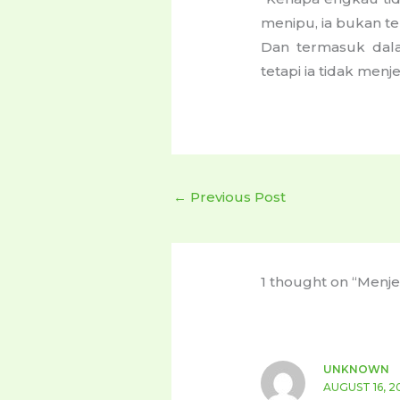
menipu, ia bukan t
Dan termasuk dala
tetapi ia tidak men
←
Previous Post
1 thought on “Menj
UNKNOWN
AUGUST 16, 2