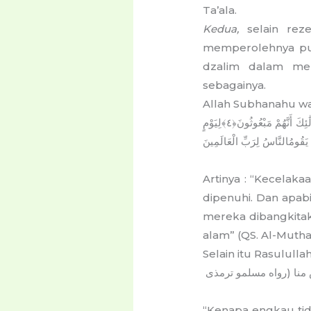
Ta’ala.
Kedua,
selain rez
memperolehnya pun
dzalim dalam men
sebagainya.
Allah Subhanahu wa
َٰئِكَ
أَنَّهُمْ
مَبْعُوثُونَ﴿٤﴾لِيَوْمٍ
يَقُومُ
النَّاسُ
لِرَبِّ
الْعَالَمِينَ
Artinya : “Kecelak
dipenuhi. Dan apab
mereka dibangkitak
alam” (QS. Al-Muthaff
Selain itu Rasulull
(
منا
رواه
مسلم
و
ترمذى
“Kenapa engkau tid