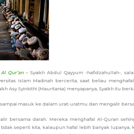
 Al Qur’an
– Syaikh Abdul Qayyum -hafidzahullah-, sal
versitas Islam Madinah bercerita, saat beliau menghafa
kh Asy Syinkithi (Mauritania) menyapanya, Syaikh itu berk
n sampai masuk ke dalam urat-uratmu dan mengalir ber
galir bersama darah. Mereka menghafal Al-Quran sehin
 tidak seperti kita, kalaupun hafal lebih banyak lupanya,