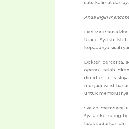
satu kalimat dari ay
Anda ingin mencoba
Dari Mauritania kit
Utara. Syaikh Muh
kepadanya kisah yan
Dokter bercerita, s
operasi telah dit
diundur operasinya
menjadi wirid hari
untuk membiusnya d
Syaikh membaca 10 
Syaikh ke ruang be
tidak sadarkan diri.