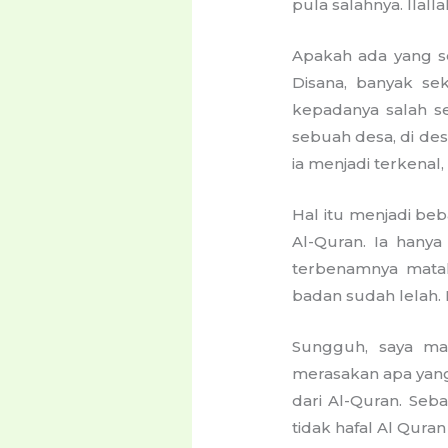
pula salahnya. Ilal
Apakah ada yang sep
Disana, banyak sek
kepadanya salah se
sebuah desa, di des
ia menjadi terkenal
Hal itu menjadi beb
Al-Quran. Ia hany
terbenamnya mata
badan sudah lelah.
Sungguh, saya mal
merasakan apa yang
dari Al-Quran. Seb
tidak hafal Al Quran