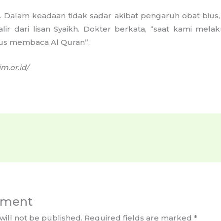
n. Dalam keadaan tidak sadar akibat pengaruh obat bius
ir dari lisan Syaikh. Dokter berkata, “saat kami me
rus membaca Al Quran”.
m.or.id/
mment
will not be published.
Required fields are marked
*