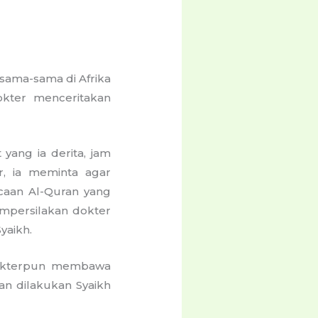
 sama-sama di Afrika
okter menceritakan
 yang ia derita, jam
r, ia meminta agar
acaan Al-Quran yang
empersilakan dokter
yaikh.
, dokterpun membawa
an dilakukan Syaikh