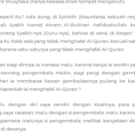
lahil Musytaka (hanya kepada Allah tempat mengeluh).
erti itu? Ada dong, di Syinkith (Mauritania, sebuah nege
ali. Syaikh Hamid Akram Al-Bukhari -hafidzahullah- ber
orang Syaikh-nya (Guru-nya), bahwa di sana, di Negeri 
a itu tidak ada yang tidak menghafal Al-Quran, kecuali sa
, karena satu-satunya yang tidak menghafal Al-Quran.
an bagi dirinya, ia merasa malu, karena hanya ia sendiri 
a seorang pengembala miskin, pagi pergi dengan gem
hari ia membawa hewan gembalaannya pulang ke kan
 Kapankah ia menghafal Al-Quran ?
u dengan diri saya sendiri dengan kisahnya, para
 saya rasakan, malu dengan si pengembala, malu karena 
agaimana malunya si pengembala, melihat kenyataan dirin
 di desanya.