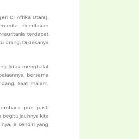
ri Di Afrika Utara).
cerita, diceritakan
Mauritania terdapat
tu orang. Di desanya
yang tidak menghafal
balaannya, bersama
dang. Saat malam,
 pembaca pun pasti
begitu jauhnya kita
ya, ia sendiri yang