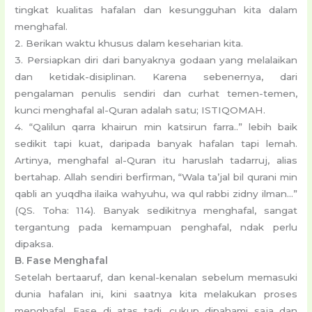
tingkat kualitas hafalan dan kesungguhan kita dalam
menghafal.
2. Berikan waktu khusus dalam keseharian kita.
3. Persiapkan diri dari banyaknya godaan yang melalaikan
dan ketidak-disiplinan. Karena sebenernya, dari
pengalaman penulis sendiri dan curhat temen-temen,
kunci menghafal al-Quran adalah satu; ISTIQOMAH.
4. “Qalilun qarra khairun min katsirun farra..” lebih baik
sedikit tapi kuat, daripada banyak hafalan tapi lemah.
Artinya, menghafal al-Quran itu haruslah tadarruj, alias
bertahap. Allah sendiri berfirman, “Wala ta’jal bil qurani min
qabli an yuqdha ilaika wahyuhu, wa qul rabbi zidny ilman…”
(QS. Toha: 114). Banyak sedikitnya menghafal, sangat
tergantung pada kemampuan penghafal, ndak perlu
dipaksa.
B. Fase Menghafal
Setelah bertaaruf, dan kenal-kenalan sebelum memasuki
dunia hafalan ini, kini saatnya kita melakukan proses
menghafal. Fase di atas tadi, cukup dipahami saja dan