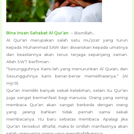
Bina Insan Sahabat Al Qur’an
– Bismillah…
Al Qur’an merupakan salah satu mu’jizat yang turun
kepada Muhammad SAW dan diwariskan kepada umatnya
dan keasliannya akan terus terjaga sepanjang zaman.
Allah SWT berfirman :
“Sesungguhnya Kami-lah yang menurunkan Al Quran, dan
Sesungguhnya kami benar-benar memeliharanya.” (Al
Hijr:9)
Qur’an memiliki banyak sekali kelebihan, selain itu Qur’an
juga sangat bermanfaat bagi manusia. Orang yang sering
membaca Qur’an akan sangat berbeda dengan orang
yang jarang bahkan tidak pernah sama sekali
membacanya. Itu baru sebatas membaca. Apalagi jika
Qur’an tersebut dihafal, maka bi iznillah manfaatnya akan
selalu menyertai orang yang menghafalkannya.