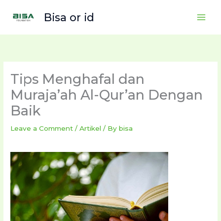
Skip
Bisa or id
to
content
Tips Menghafal dan
Muraja’ah Al-Qur’an Dengan
Baik
Leave a Comment
/
Artikel
/ By
bisa